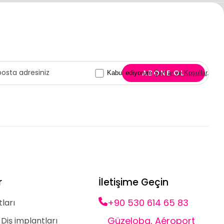
Kabul ediyorum
Şartlar ve Koşullar
.
r
İletişime Geçin
+90 530 614 65 83
ları
Güzeloba, Aéroport
 Diş implantları