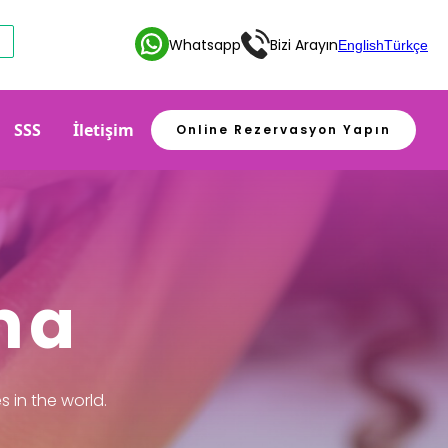
Whatsapp
Bizi Arayın
English
Türkçe
SSS
İletişim
Online Rezervasyon Yapın
ma
 in the world.