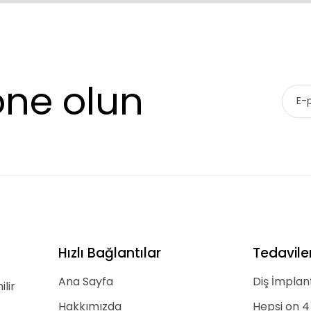
one olun
Hızlı Bağlantılar
Tedavile
Ana Sayfa
Diş İmplant
lir
Hakkımızda
Hepsi on 4