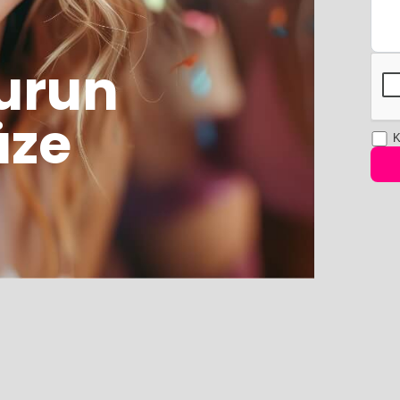
urun
üze
K