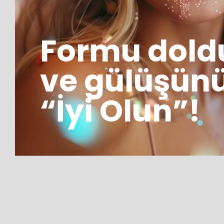
Formu dold
ve gülüşün
“İyi Olun”!