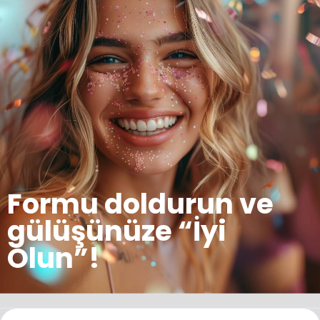
Formu doldurun ve
gülüşünüze “İyi
Olun”!